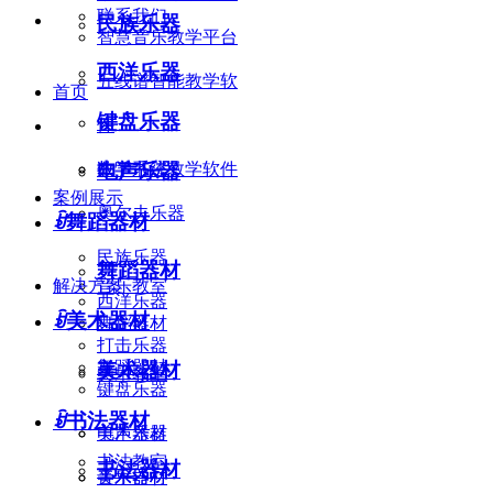
联系我们
民族乐器
智慧音乐教学平台
西洋乐器
五线谱智能教学软
首页
键盘乐器
件
电声乐器
数字书法教学软件
教学系统
案例展示
奥尔夫乐器
ꀁ
舞蹈器材
民族乐器
舞蹈器材
解决方案
音乐教室
西洋乐器
ꀁ
美术器材
舞蹈器材
打击乐器
舞蹈器材
美术器材
美术教室
键盘乐器
ꀁ
书法器材
电声乐器
美术器材
书法教室
书法器材
音乐器材
美术器材