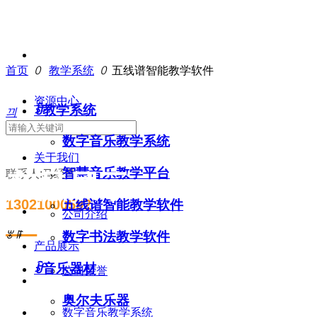
首页
ꄲ
教学系统
ꄲ
五线谱智能教学软件
资源中心
ꀁ
教学系统
끠
数字音乐教学系统
关于我们
智慧音乐教学平台
联系人:马经理
产品展示
13021000592
五线谱智能教学软件
公司介绍
—
ꂃ
ꁹ
数字书法教学软件
产品展示
ꀁ
音乐器材
公司荣誉
奥尔夫乐器
数字音乐教学系统